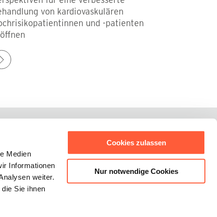
ehandlung von kardiovaskulären
chrisikopatientinnen und -patienten
öffnen
KONTAKT
Cookies zulassen
VERANSTALTUNGEN
le Medien
Navigation
FOLGEN SIE UNS
ir Informationen
überspringen
AUF
Nur notwendige Cookies
Analysen weiter.
Suchbegriffe
die Sie ihnen