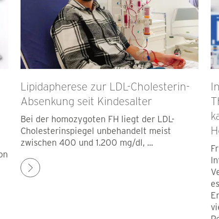
Lipidapherese zur LDL-Cholesterin-
I
Absenkung seit Kindesalter
T
k
Bei der homozygoten FH liegt der LDL-
H
Cholesterinspiegel unbehandelt meist
zwischen 400 und 1.200 mg/dl, ...
Fr
on
In
Ve
e
Er
vi
Pe