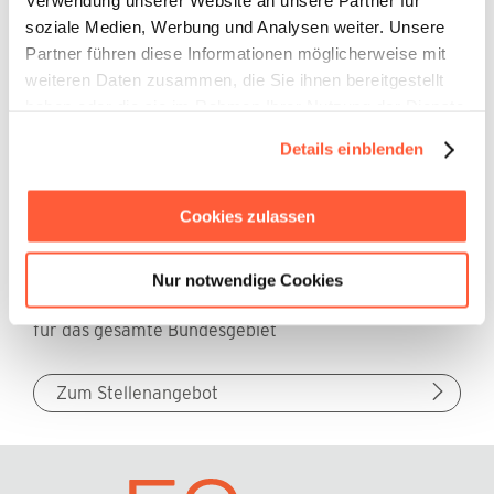
Verwendung unserer Website an unsere Partner für
(m/w/d)
soziale Medien, Werbung und Analysen weiter. Unsere
für den Großraum Niedersachsen
Partner führen diese Informationen möglicherweise mit
weiteren Daten zusammen, die Sie ihnen bereitgestellt
haben oder die sie im Rahmen Ihrer Nutzung der Dienste
Zum Stellenangebot
gesammelt haben.
Details einblenden
Cookies zulassen
Nur notwendige Cookies
Vertriebsspezialist Beatmung (m/w/d)
für das gesamte Bundesgebiet
Zum Stellenangebot