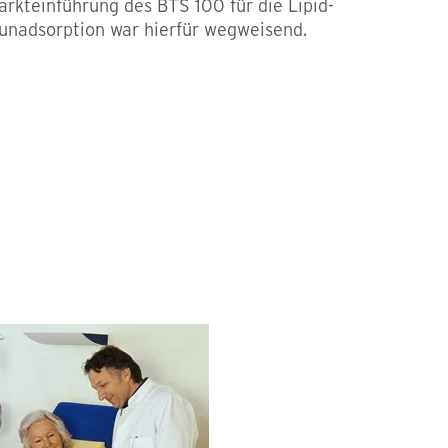
Markteinführung des BTS 100 für die Lipid-
nadsorption war hierfür wegweisend.