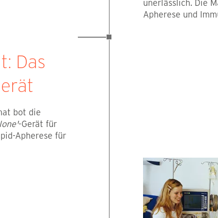
unerlässlich. Die 
Apherese und Immu
: Das
Gerät
at bot die
lone'
-Gerät für
pid-Apherese für