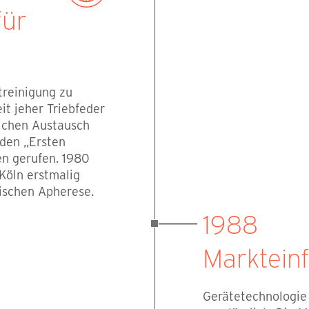
für
treinigung zu
it jeher Triebfeder
lichen Austausch
 den „Ersten
en gerufen. 1980
 Köln erstmalig
ischen Apherese.
1988
Marktein
Gerätetechnologie 