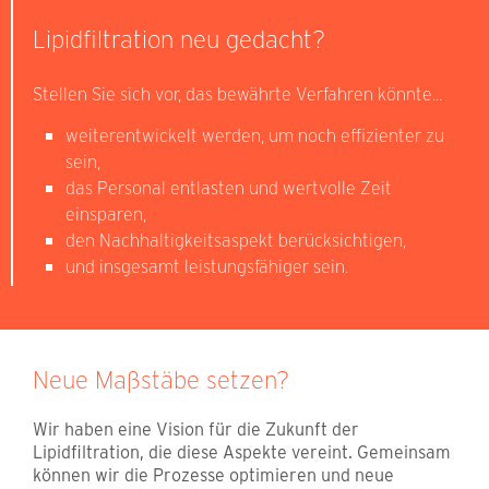
Lipidfiltration neu gedacht?
Stellen Sie sich vor, das bewährte Verfahren könnte...
weiterentwickelt werden, um noch effizienter zu
sein,
das Personal entlasten und wertvolle Zeit
einsparen,
den Nachhaltigkeitsaspekt berücksichtigen,
und insgesamt leistungsfähiger sein.
Neue Maßstäbe setzen?
Wir haben eine Vision für die Zukunft der
Lipidfiltration, die diese Aspekte vereint. Gemeinsam
können wir die Prozesse optimieren und neue