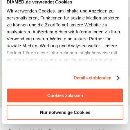
DIAMED.de verwendet Cookies
gedacht.
Wir verwenden Cookies, um Inhalte und Anzeigen zu
personalisieren, Funktionen für soziale Medien anbieten
Die Informationen im Bereich für medizinisches
Fachpersonal sollen erklärende, wissenschaftliche
zu können und die Zugriffe auf unsere Website zu
und evidenzbasierte Antworten auf medizinische
analysieren. Außerdem geben wir Informationen zu Ihrer
Fragen zum Thema Therapeutische Apherese geben.
Verwendung unserer Website an unsere Partner für
Diese Informationen stellen keine medizinische
soziale Medien, Werbung und Analysen weiter. Unsere
Beratung dar. Die Verantwortung für die
Partner führen diese Informationen möglicherweise mit
Patientenbetreuung obliegt dem medizinischen
weiteren Daten zusammen, die Sie ihnen bereitgestellt
Fachpersonal basierend auf ihrer Berufszulassung,
haben oder die sie im Rahmen Ihrer Nutzung der Dienste
Erfahrung und Kenntnis des Patienten.
gesammelt haben.
Details einblenden
Zur Kenntnis genommen und akzeptiert
Cookies zulassen
Zurück zur Startseite
Nur notwendige Cookies
Unser Beitrag zur Nachhaltigkeit