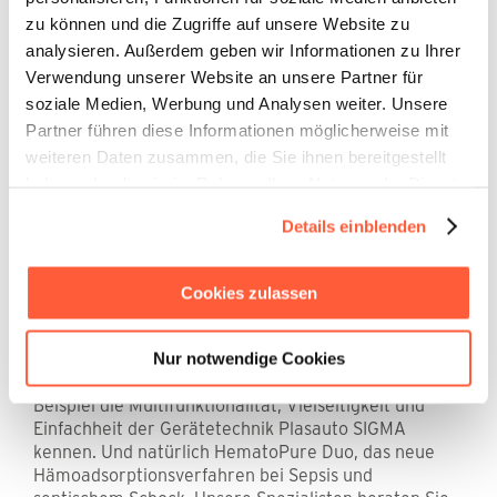
wissenschaftlicher Erkenntnisse in die klinische Praxis
zu können und die Zugriffe auf unsere Website zu
durch Leitlinien und Schulungen sowie die Aufklärung
analysieren. Außerdem geben wir Informationen zu Ihrer
der Öffentlichkeit und das Lobbying in der
Verwendung unserer Website an unsere Partner für
Gesundheitspolitik, um das Bewusstsein für diese
soziale Medien, Werbung und Analysen weiter. Unsere
lebensbedrohliche Erkrankung zu schärfen.
Partner führen diese Informationen möglicherweise mit
weiteren Daten zusammen, die Sie ihnen bereitgestellt
haben oder die sie im Rahmen Ihrer Nutzung der Dienste
Beim kommenden 12. Sepsis Update, das zum ersten
gesammelt haben.
Details einblenden
Mal in Heidelberg stattfinden wird, liegt der
Schwerpunkt auf neuen Diagnosemethoden und
innovativen therapeutischen Maßnahmen.
Cookies zulassen
DIAMED ist in diesem Jahr zum ersten Mal dabei.
Besuchen Sie uns an unserem Stand - wir beraten Sie
gerne zu innovativen Therapiekonzepten für die
Nur notwendige Cookies
extrakorporale Blutreinigung. Lernen Sie zum
Beispiel die Multifunktionalität, Vielseitigkeit und
Einfachheit der Gerätetechnik Plasauto SIGMA
kennen. Und natürlich HematoPure Duo, das neue
Hämoadsorptionsverfahren bei Sepsis und