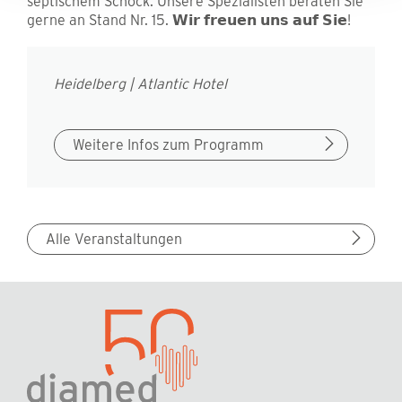
septischem Schock. Unsere Spezialisten beraten Sie
gerne an Stand Nr. 15. 𝗪𝗶𝗿 𝗳𝗿𝗲𝘂𝗲𝗻 𝘂𝗻𝘀 𝗮𝘂𝗳 𝗦𝗶𝗲!
Heidelberg | Atlantic Hotel
Weitere Infos zum Programm
Alle Veranstaltungen