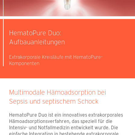
HematoPure Duo:
Aufbauanleitungen
Extrakorporale Kreisläufe mit HematoPure-
Komponenten
Multimodale Hämoadsorption bei
Sepsis und septischem Schock
HematoPure Duo ist ein innovatives extrakorporales
Hämoadsorptionsverfahren, das speziell für die
Intensiv- und Notfallmedizin entwickelt wurde. Die
einfache Integration in bestehende extrakorporale