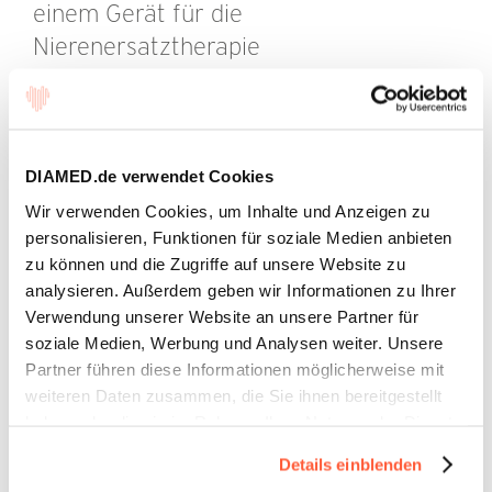
einem Gerät für die
Nierenersatztherapie
Aufbauanleitung ansehen (PDF)
Die folgenden Informationen sind nur
für medizinisches Fachpersonal
DIAMED.de verwendet Cookies
gedacht.
Wir verwenden Cookies, um Inhalte und Anzeigen zu
personalisieren, Funktionen für soziale Medien anbieten
Die Informationen im Bereich für medizinisches
Fachpersonal sollen erklärende, wissenschaftliche
zu können und die Zugriffe auf unsere Website zu
und evidenzbasierte Antworten auf medizinische
analysieren. Außerdem geben wir Informationen zu Ihrer
Fragen zum Thema Therapeutische Apherese geben.
Verwendung unserer Website an unsere Partner für
Diese Informationen stellen keine medizinische
soziale Medien, Werbung und Analysen weiter. Unsere
Beratung dar. Die Verantwortung für die
Partner führen diese Informationen möglicherweise mit
Patientenbetreuung obliegt dem medizinischen
weiteren Daten zusammen, die Sie ihnen bereitgestellt
Fachpersonal basierend auf ihrer Berufszulassung,
Integration des Efferon-Adsorbers in
haben oder die sie im Rahmen Ihrer Nutzung der Dienste
Erfahrung und Kenntnis des Patienten.
einen extrakorporalen Kreislauf mit
gesammelt haben.
Details einblenden
Herz-Lungen-Maschine