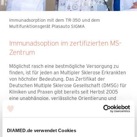
Immunadsorption mit dem TR-350 und dem
Multifunktionsgerät Plasauto SIGMA
Immunadsoption im zertifizierten MS-
Zentrum
Möglichst rasch eine bestmögliche Versorgung zu
finden, ist für jeden an Multipler Sklerose Erkrankten
von höchster Bedeutung. Das Zertifikat der
Deutschen Multiple Sklerose Gesellschaft (DMSG) für
Kliniken und Praxen gibt bereits seit Herbst 2005
eine unabhängige, verlässliche Orientierung und
weist MS-Erkrankten den Weg zu einer fachgerechten
Wohnort-nahen Versorgung. Die kontinuierliche
Betreuung einer Mindestzahl von MS-Patienten, eine
standardisierte Befunderhebung und -
dokumentation, leitliniengestützte
DIAMED.de verwendet Cookies
Behandlungskonzepte zur Schubtherapie, zur