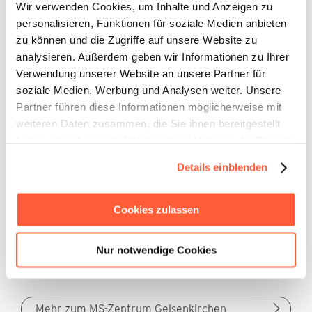
Wir verwenden Cookies, um Inhalte und Anzeigen zu
verlaufsmodifizierenden Therapie und zur
personalisieren, Funktionen für soziale Medien anbieten
Symptomatischen Therapie sowie eine enge
zu können und die Zugriffe auf unsere Website zu
Zusammenarbeit mit der DMSG sind wichtige
Bedingungen für die Auszeichnung mit dem DMSG-
analysieren. Außerdem geben wir Informationen zu Ihrer
Zertifikat.
Verwendung unserer Website an unsere Partner für
soziale Medien, Werbung und Analysen weiter. Unsere
Partner führen diese Informationen möglicherweise mit
Die Immunadsorption oder auch der
weiteren Daten zusammen, die Sie ihnen bereitgestellt
Plasmaaustausch sind nach den Leitlinien der
haben oder die sie im Rahmen Ihrer Nutzung der Dienste
Deutschen Gesellschaft für Neurologie als
gesammelt haben.
Eskalationstherapie bei steroidrefraktären MS-
Details einblenden
Schüben indiziert. Mit dem Evangelischen Klinikum
Gelsenkirchen ist nun ein weiteres DMSG-
zertifiziertes MS-Zentrum hinzugekommen. Die
Cookies zulassen
Tryptophan-Immunadsorption und die Gerätetechnik
Plasauto Sigma werden dort ab sofort zur Therapie
der MS und anderer autoimmunologischer
Nur notwendige Cookies
Erkrankungen eingesetzt.
Mehr zum MS-Zentrum Gelsenkirchen